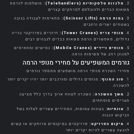
8. למה לבחור במנופי אליהו?
2.
מלגזות טלסקופיות (Telehandlers):
מושלמות להרמת
משאות כבדים ולהובלתם למרחקים קצרים.
9. סיכום
3.
במות הרמה (Scissor Lifts):
מתאימות לעבודה בגובה
10. מחירון מנופי הרמה – מנופי אליהו
בשטחים ישרים ורחבים.
11. הערות חשובות:
4.
מנופי צריח (Tower Cranes):
חיוניים בפרויקטי בנייה
גדולים, מאפשרים הרמת משאות כבדים לגבהים רבים.
5.
מנופים ניידים (Mobile Cranes):
גמישים ומתאימים
למגוון רחב של משימות הרמה.
גורמים המשפיעים על מחירי מנופי הרמה
מחירי השכרת מנופי הרמה מושפעים ממספר גורמים:
1.
סוג המנוף:
מנופים גדולים ומורכבים יותר יהיו יקרים יותר
להשכרה.
2.
משך ההשכרה:
השכרה לטווח ארוך בדרך כלל מציעה
תעריפים מופחתים.
3.
עונתיות:
בעונות עמוסות, המחירים עשויים לעלות בשל
הביקוש הגבוה.
4.
מיקום הפרויקט:
פרויקטים במיקומים מרוחקים או קשים
להגעה עשויים להיות יקרים יותר.