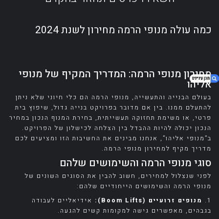
כמה עולה מנופי הרמה מחירון לשנת 2024
מחירון מנופי הרמה: המדריך המקיף של מנופי
אליהו
בעולם הבנייה והתעשייה, מנופי הרמה הם כלי חיוני שלא ניתן
להתעלם ממנו. בין אם מדובר בפרויקט בנייה גדול, שיפוץ בית
פרטי, או משימת תחזוקה תעשייתית, בחירת המנוף הנכון במחיר
1. כמה עולה מנופי הרמה מחירון לשנת 2024
הנכון יכולה להיות ההבדל בין הצלחה לכישלון של הפרויקט.
2. מחירון מנופי הרמה: המדריך המקיף של מנופי
ב”מנופי אליהו”, אנחנו מבינים את החשיבות הזו ומציעים לכם
אליהו
מדריך מקיף למחירון מנופי הרמה.
3. סוגי מנופי הרמה והשימושים שלהם
סוגי מנופי הרמה והשימושים שלהם
4. גורמים המשפיעים על מחירי מנופי הרמה
לפני שנצלול למחירים, חשוב להבין את הסוגים השונים של
5. מחירון מנופי הרמה של מנופי אליהו
מנופי הרמה והשימושים הייחודיים שלהם:
6. טיפים לחיסכון בעלויות השכרת מנופי הרמה
1.
מנופים זרועיים (Boom Lifts):
אידיאליים לעבודה
בגבהים, מאפשרים גישה למקומות קשים להגעה.
7. שירותים נוספים של מנופי אליהו