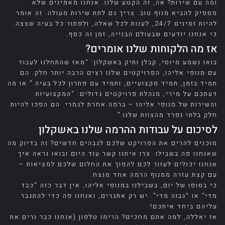
ומה עם שירות? אה, זה הקטע שלנו. אנחנו מאמינים שלא
מספיק להביא מנוף טוב. צריך גם לתת שירות מעולה. זה אומר
להיות זמינים 24/7, לענות לכל שאלה, ולפתור כל בעיה שצצה.
כי אנחנו יודעים שבעולם הבנייה, זמן זה כסף.
אז מה הלקוחות שלנו אומרים?
בואו נשמע מיוסי, קבלן ותיק באשקלון: “מאז שהתחלנו לעבוד
עם מנופי אליהו, הפרויקטים שלנו רצים הרבה יותר חלק. הם
תמיד בזמן, תמיד מקצועיים, ותמיד עם פתרון לכל בעיה.” או מה
דעתכם על מירי, מנהלת פרויקטים גדולים: “המקצועיות
והשירות של מנופי אליהו – ברמה אחרת לגמרי. הם הפכו להיות
חלק בלתי נפרד מהצוות שלנו.”
לסיכום על עבודות ההרמה שלנו באשקלון
מוכנים להרים את הפרויקט שלכם לגבהים חדשים? זה בדיוק מה
שאנחנו פה בשבילו. צרו איתנו קשר עוד היום ובואו נראה איך
אנחנו יכולים לעזור לכם להפוך את החלום שלכם למציאות –
עם קצת עזרה ממנוף הרמה אחד מנצח.
כי בסופו של יום, בשבילנו במנופי אליהו, אין דבר כזה “כבד
מדי” או “גבוה מדי”. יש רק אתגרים, ואנחנו פה כדי להתגבר
עליהם ביחד איתכם!
אז יאללה, למה אתם מחכים? הרימו טלפון (אנחנו כבר נרים את