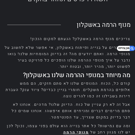
מנוף הרמה באשקלון
צריכים מנוף הרמה באשקלון? הגעתם למקום הנכון!
כשמדברים על בנייה ופיתוח באשקלון, אי אפשר שלא לחשוב על
מנופי הרמה. ואתם יודעים מה? זה בדיוק המומחיות שלנו! בואו
נדבר על איך מנופי ההרמה שלנו הופכים כל פרויקט בעיר
לפשוט יותר, מהיר יותר, ובטוח יותר.
1. מנוף הרמה באשקלון
מה מיוחד במנופי ההרמה שלנו באשקלון?
2. מה מיוחד במנופי ההרמה שלנו באשקלון?
קודם כל, הכוח. המנופים שלנו לא סתם חזקים, הם ממש
3. כללי
אלופים בהרמת משקלים. חומרי בניין כבדים? ציוד ענק? העברת
דירות בשבילנו זה כמו להרים נוצה.
4. למה לבחור דווקא בנו?
אבל זה לא רק עניין של כוח. הדיוק שלנו? מדהים. אנחנו לא
5. אז מה הלקוחות שלנו אומרים?
סתם מרימים דברים ומניחים אותם איפשהו. אנחנו שמים כל
6. לסיכום על עבודות ההרמה שלנו באשקלון
דבר בדיוק במקום שצריך, עד הסנטימטר.
ומה עם גמישות? כל אתר בנייה הוא עולם בפני עצמו, נכון? לכן
יש לנו מגוון רחב של
מנופי הרמה
.